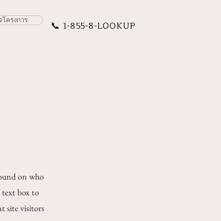
จโครงการ
📞
1-855-8-LOOKUP
ground on who
 text box to
 site visitors