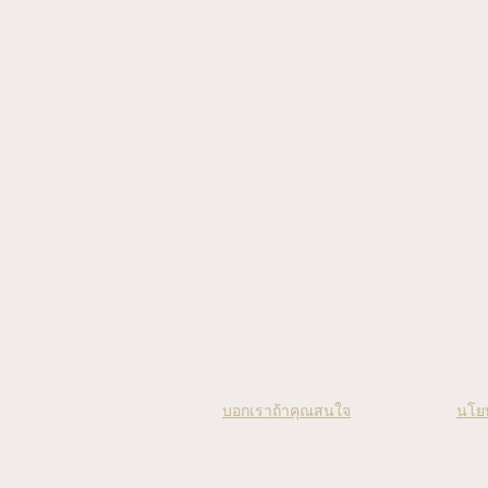
บอกเราถ้าคุณสนใจ
นโย