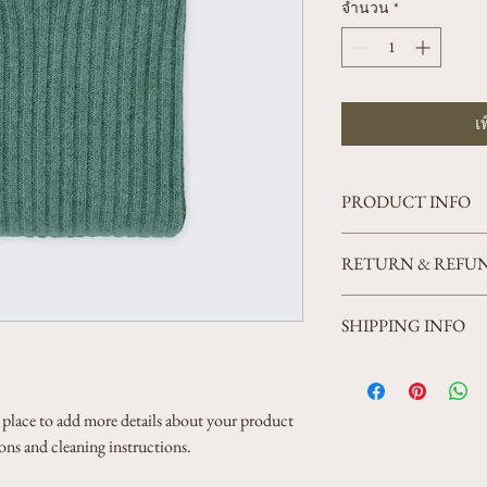
จำนวน
*
เ
PRODUCT INFO
I'm a product detail. I'm
RETURN & REFUN
about your product such a
instructions. This is also
I’m a Return and Refund p
product special and how 
SHIPPING INFO
customers know what to do
item.
purchase. Having a straig
I'm a shipping policy. I'
great way to build trust 
about your shipping meth
buy with confidence.
straightforward informati
t place to add more details about your product 
way to build trust and re
tions and cleaning instructions.
from you with confidenc