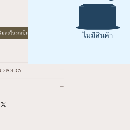
พิ่มลงในรถเข็น
ไม่มีสินค้า
 a great place to add more information
D POLICY
s sizing, material, care and cleaning
 a great space to write what makes this
olicy. I’m a great place to let your
your customers can benefit from this
 in case they are dissatisfied with their
htforward refund or exchange policy is a
m a great place to add more information
and reassure your customers that they can
ods, packaging and cost. Providing
on about your shipping policy is a great
assure your customers that they can buy
e.